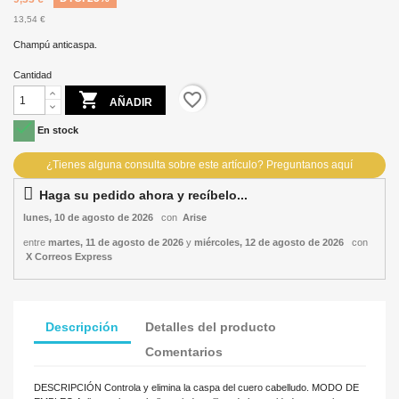
13,54 €
Champú anticaspa.
Cantidad

favorite_border
AÑADIR

En stock
Haga su pedido ahora y recíbelo...
lunes, 10 de agosto de 2026
con
Arise
entre
martes, 11 de agosto de 2026
y
miércoles, 12 de agosto de 2026
con
X Correos Express
Descripción
Detalles del producto
Comentarios
DESCRIPCIÓN Controla y elimina la caspa del cuero cabelludo. MODO DE