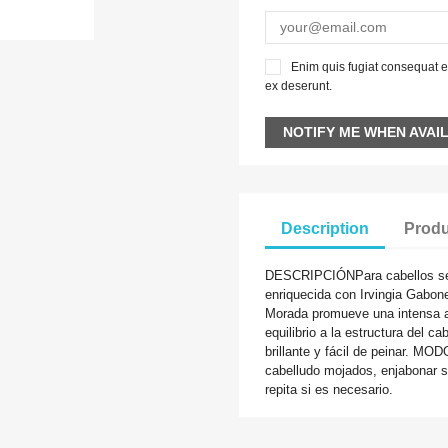
Enim quis fugiat consequat el
ex deserunt.
NOTIFY ME WHEN AVAI
Description
Produ
DESCRIPCIÓNPara cabellos sec
enriquecida con Irvingia Gabon
Morada promueve una intensa ac
equilibrio a la estructura del c
brillante y fácil de peinar. M
cabelludo mojados, enjabonar 
repita si es necesario.