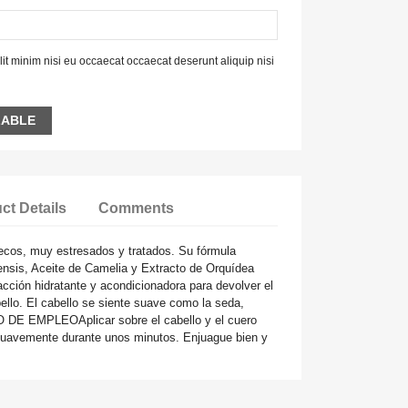
it minim nisi eu occaecat occaecat deserunt aliquip nisi
LABLE
ct Details
Comments
os, muy estresados y tratados. Su fórmula
ensis, Aceite de Camelia y Extracto de Orquídea
ción hidratante y acondicionadora para devolver el
abello. El cabello se siente suave como la seda,
ODO DE EMPLEOAplicar sobre el cabello y el cuero
suavemente durante unos minutos. Enjuague bien y