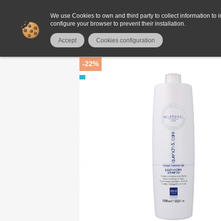
We use Cookies to own and third party to collect information to i
configure your browser to prevent their installation.
Home
HAIR
Shampoos
Everego Nourishing Spa Qu
Accept
Cookies configuration
-22%