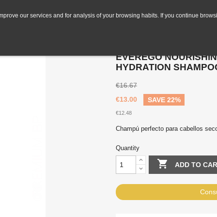
mprove our services and for analysis of your browsing habits. If you continue browsi
ench & Care Deep Hydration Shampoo 1000 ml
EVEREGO NOURISHIN
HYDRATION SHAMPOO
€16.67
€13.00
SAVE 22%
€12.48
Champú perfecto para cabellos sec
Quantity

ADD TO CA